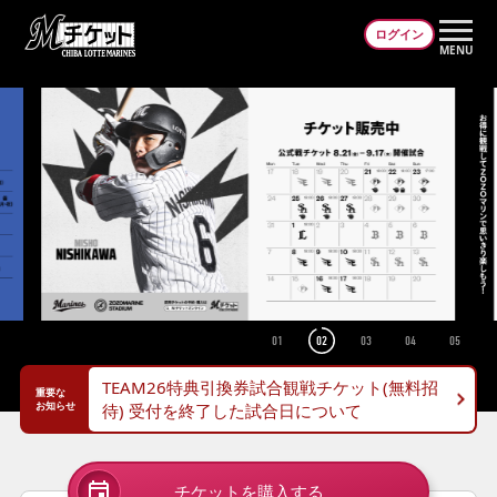
ログイン
MENU
マリーンズIDまたはメールアドレスでログイン
通信しています...
パスワードを忘れた方はこちら
01
02
03
04
05
マイページはこちら
TEAM26特典引換券試合観戦チケット(無料招
重要な
お知らせ
待) 受付を終了した試合日について
チケットを購入する