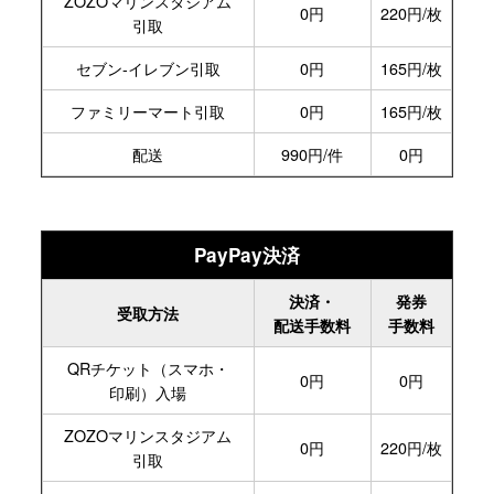
ZOZOマリン
スタジアム
0円
220円/枚
引取
セブン-
イレブン
引取
0円
165円/枚
ファミリー
マート
引取
0円
165円/枚
配送
990円/件
0円
PayPay決済
決済・
発券
受取方法
配送手数料
手数料
QRチケット
（スマホ・
0円
0円
印刷）
入場
ZOZOマリン
スタジアム
0円
220円/枚
引取