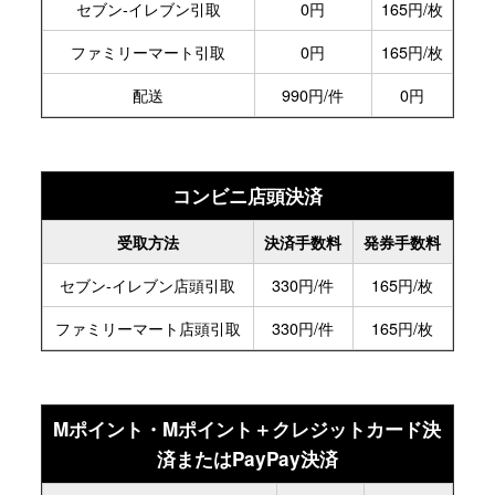
セブン-
イレブン
引取
0円
165円/枚
ファミリー
マート
引取
0円
165円/枚
配送
990円/件
0円
コンビニ店頭決済
受取方法
決済
手数料
発券
手数料
セブン-
イレブン
店頭引取
330円/件
165円/枚
ファミリー
マート
店頭引取
330円/件
165円/枚
Mポイント・Mポイント＋クレジットカード決
済またはPayPay決済